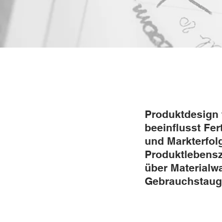
Produktdesign f
beeinflusst Fer
und Markterfol
Produktlebensz
über Materialw
Gebrauchstaugl