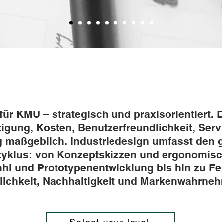
ür KMU – strategisch und praxisorientiert. 
tigung, Kosten, Benutzerfreundlichkeit, Serv
g maßgeblich. Industriedesign umfasst den
yklus: von Konzeptskizzen und ergonomisc
ahl und Prototypenentwicklung bis hin zu Fe
ichkeit, Nachhaltigkeit und Markenwahrne
Select your level