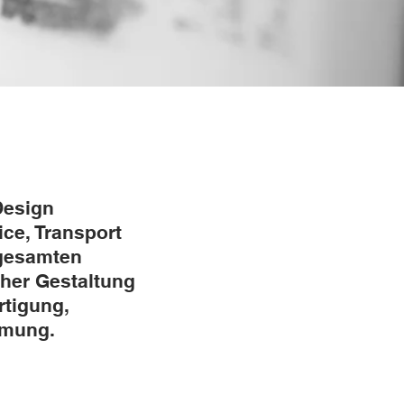
Design
ice, Transport
 gesamten
her Gestaltung
rtigung,
hmung.